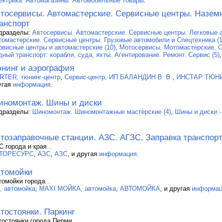
ектрика. Автомагазины. Автомобильные товары
.
тосервисы. Автомастерские. Сервисные центры. Назем
анспорт
дразделы:
Автосервисы. Автомастерские. Сервисные центры. Легковые а
томастерские. Сервисные центры. Грузовые автомобили и Спецтехника (1
рвисные центры и автомастерские (10)
,
Мотосервисы. Мотомастерские. С
дный транспорт: корабли, суда, яхты. Агентирование. Ремонт. Сервис (5)
нинг и аэрография
RTER, тюнинг-центр
,
Сервис-центр, ИП БАЛАНДИН В. В.
,
ИНСТАР ТЮНИН
угая
информация
.
номонтаж. Шины и диски
дразделы:
Шиномонтаж. Шиномонтажные мастерские (4)
,
Шины и диски -
тозаправочные станции. АЗС. АГЗС. Заправка транспор
С города и края
...
ТОРЕСУРС
,
АЗС
,
АЗС
, и другая
информация
.
томойки
томойки города
...
1, автомойка
,
MAXI МОЙКА, автомойка
,
АВТОМОЙКА
, и другая
информац
тостоянки. Паркинг
тостоянки города Перми
...