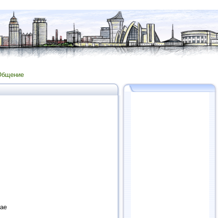
Общение
рае