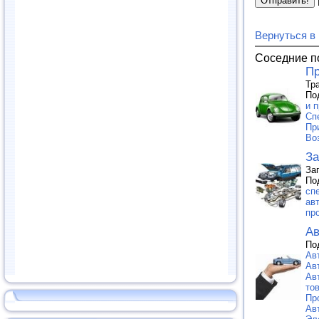
Вернуться в
Соседние п
Пр
Тр
По
и п
Сп
Пр
Во
За
За
По
сп
ав
про
Ав
По
Ав
Ав
Ав
тов
Пр
Ав