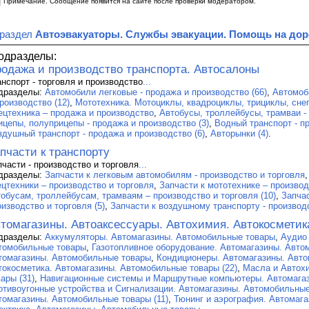
|
Примечание. Сообщение появится на сайте после проверки модератором.
 раздел
Автоэвакуаторы. Службы эвакуации. Помощь на дор
одразделы:
одажа и производство транспорта. Автосалоны
анспорт - торговля и производство
...
дразделы:
Автомобили легковые - продажа и производство (66)
,
Автомоб
роизводство (12)
,
Мототехника. Мотоциклы, квадроциклы, трициклы, сне
ецтехника – продажа и производство
,
Автобусы, троллейбусы, трамваи - 
ицепы, полуприцепы - продажа и производство (3)
,
Водный транспорт - пр
здушный транспорт - продажа и производство (6)
,
Авторынки (4)
.
пчасти к транспорту
пчасти - производство и торговля
...
дразделы:
Запчасти к легковым автомобилям - производство и торговля
ецтехники – производство и торговля
,
Запчасти к мототехнике – производ
тобусам, троллейбусам, трамваям – производство и торговля (10)
,
Запчас
изводство и торговля (5)
,
Запчасти к воздушному транспорту - производс
томагазины. Автоаксессуары. Автохимия. Автокосметик
дразделы:
Аккумуляторы. Автомагазины. Автомобильные товары
,
Аудио 
томобильные товары
,
Газотопливное оборудование. Автомагазины. Авто
томагазины. Автомобильные товары
,
Кондиционеры. Автомагазины. Авт
токосметика. Автомагазины. Автомобильные товары (22)
,
Масла и Автох
ары (31)
,
Навигационные системы и Маршрутные компьютеры. Автомага
отивоугонные устройства и Сигнализации. Автомагазины. Автомобильные
томагазины. Автомобильные товары (11)
,
Тюнинг и аэрография. Автомаг