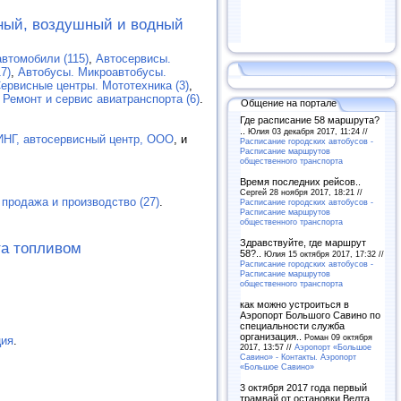
ный, воздушный и водный
втомобили (115)
,
Автосервисы.
7)
,
Автобусы. Микроавтобусы.
ервисные центры. Мототехника (3)
,
,
Ремонт и сервис авиатранспорта (6)
.
Общение на портале
Где расписание 58 маршрута?
..
Юлия 03 декабря 2017, 11:24 //
Г, автосервисный центр, ООО
, и
Расписание городских автобусов -
Расписание маршрутов
общественного транспорта
Время последних рейсов..
Сергей 28 ноября 2017, 18:21 //
 продажа и производство (27)
.
Расписание городских автобусов -
Расписание маршрутов
общественного транспорта
Здравствуйте, где маршрут
та топливом
58?..
Юлия 15 октября 2017, 17:32 //
Расписание городских автобусов -
Расписание маршрутов
общественного транспорта
как можно устроиться в
Аэропорт Большого Савино по
специальности служба
организация..
Роман 09 октября
ия
.
2017, 13:57 //
Аэропорт «Большое
Савино» - Контакты. Аэропорт
«Большое Савино»
3 октября 2017 года первый
трамвай от остановки Велта