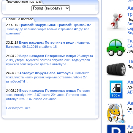
Эл
Транспортные порталы
Ав
тр
Новое на портале
По
Ав
20.11.19
Трамвай: Форум-Блог. Трамвай:
Трамвай #2
Се
.Почему до осенцов ходит только 2 трамвая #2,где все
Во
трамваи?..
Тю
20.11.19
Бюро находок: Потерянные вещи:
Кошелек
CA
Barcelona. 09.11.2019 в районе 18:..
др
24.08.19
Бюро находок: Потерянные вещи:
23 августа
2019, утерян мужской зонт.23 августа 2019 года утерян
Ши
мужской зонт черного цвета в автобусе..
По
24.08.19
Автобус: Форум-Блог. Автобусы
.Помогите
пожалуйста найти рюкзак чёрный,оставили либо в 27
Ав
автобусе(Т/Н..
АЗ
24.08.19
Бюро находок: Потерянные вещи:
Потерян
АВ
зонт. Автобус №4. 2.07 около 20 часов..Потерян зонт.
Автобус №4. 2.07 около 20 часов...
Ав
Ав
Посмотреть все
F-
Ав
Ав