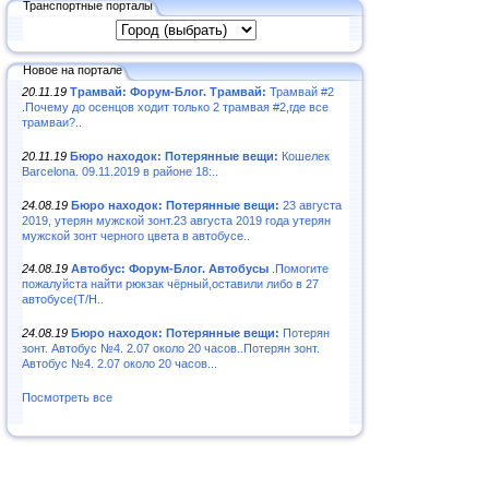
Транспортные порталы
Новое на портале
20.11.19
Трамвай: Форум-Блог. Трамвай:
Трамвай #2
.Почему до осенцов ходит только 2 трамвая #2,где все
трамваи?..
20.11.19
Бюро находок: Потерянные вещи:
Кошелек
Barcelona. 09.11.2019 в районе 18:..
24.08.19
Бюро находок: Потерянные вещи:
23 августа
2019, утерян мужской зонт.23 августа 2019 года утерян
мужской зонт черного цвета в автобусе..
24.08.19
Автобус: Форум-Блог. Автобусы
.Помогите
пожалуйста найти рюкзак чёрный,оставили либо в 27
автобусе(Т/Н..
24.08.19
Бюро находок: Потерянные вещи:
Потерян
зонт. Автобус №4. 2.07 около 20 часов..Потерян зонт.
Автобус №4. 2.07 около 20 часов...
Посмотреть все