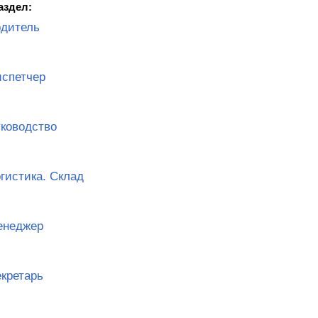
аздел:
дитель
спетчер
ководство
гистика. Склад
енеджер
кретарь