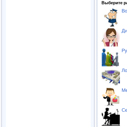
Выберите р
Во
Ди
Ру
Ло
М
Се