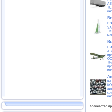
АВ
ТЕ
ин
Во
пр
SA
ЭК
ма
Во
пр
АВ
пр
О
ТР
пр
ин
Ав
КА
КО
ав
ко
ин
Количество п