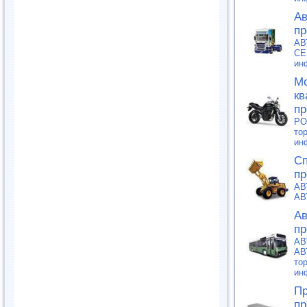
Ав
пр
АВ
СЕ
ин
Мо
кв
пр
PO
то
ин
Сп
пр
АВ
АВ
Ав
пр
АВ
АВ
то
ин
Пр
пр