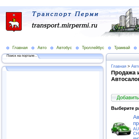
Главная
Авто
Автобус
Троллейбус
Трамвай
Поиск на портале...
Главная
>
Авт
Продажа и
Автосало
Добавить
Выберите р
Ав
пр
AU
CH
ин