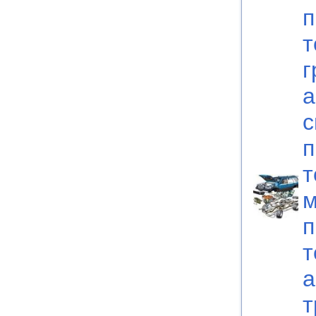
п
т
г
а
с
п
т
м
п
т
а
т