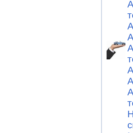
А
т
А
А
А
т
А
А
А
т
Н
с