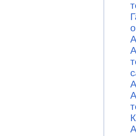
т
Г
о
А
А
т
с
А
А
т
К
А