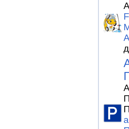
А
F
М
д
А
П
а