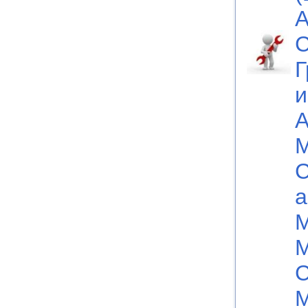
А
С
Г
и
А
М
С
а
М
М
С
М