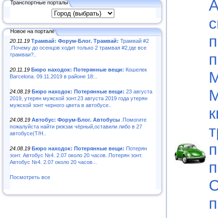
А
Транспортные порталы
с
Новое на портале
п
20.11.19
Трамвай: Форум-Блог. Трамвай:
Трамвай #2
.Почему до осенцов ходит только 2 трамвая #2,где все
п
трамваи?..
20.11.19
Бюро находок: Потерянные вещи:
Кошелек
М
Barcelona. 09.11.2019 в районе 18:..
М
24.08.19
Бюро находок: Потерянные вещи:
23 августа
2019, утерян мужской зонт.23 августа 2019 года утерян
мужской зонт черного цвета в автобусе..
к
24.08.19
Автобус: Форум-Блог. Автобусы
.Помогите
т
пожалуйста найти рюкзак чёрный,оставили либо в 27
автобусе(Т/Н..
п
24.08.19
Бюро находок: Потерянные вещи:
Потерян
зонт. Автобус №4. 2.07 около 20 часов..Потерян зонт.
п
Автобус №4. 2.07 около 20 часов...
Посмотреть все
С
п