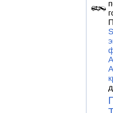
п
г
П
S
э
к
д