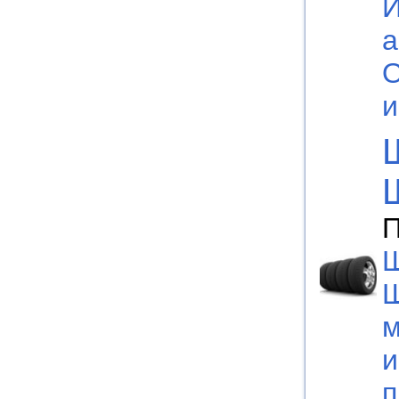
а
П
Ш
м
и
п