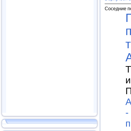
Соседние п
Т
и
П
А
-
п