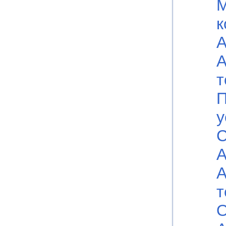
к
А
А
т
П
у
С
А
А
т
О