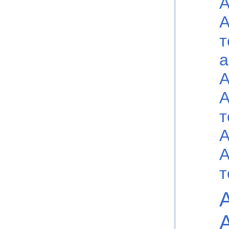
А
А
т
а
А
А
т
А
А
т