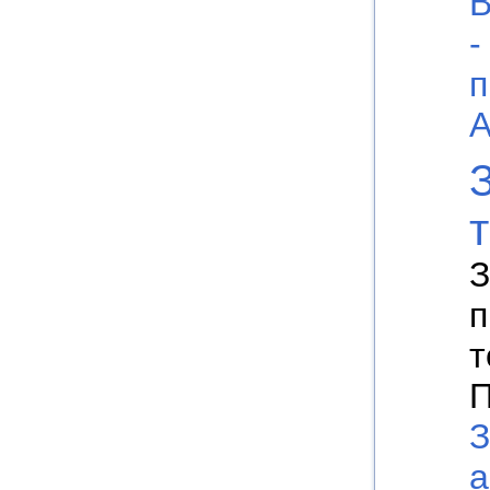
В
-
п
А
З
п
т
П
З
а