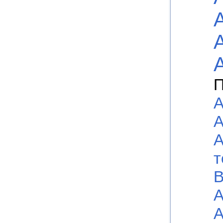
П
А
А
А
т
В
А
А