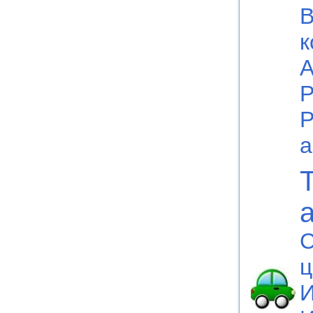
В
к
А
Р
Р
а
C
ц
И