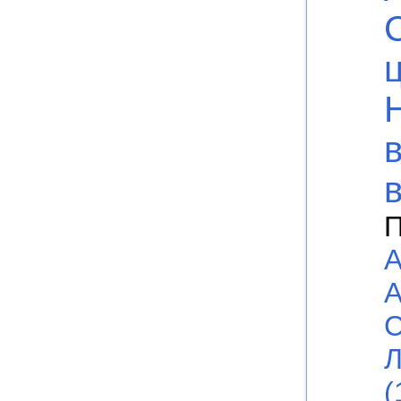
П
А
А
С
Л
(