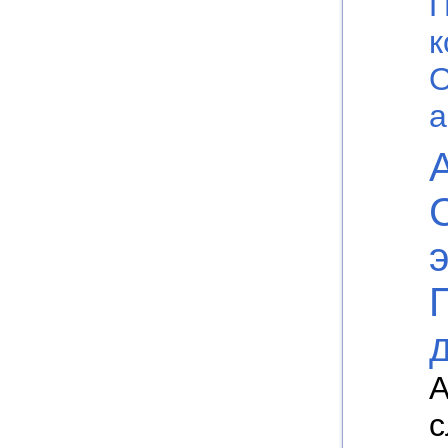
П
к
О
а
А
с