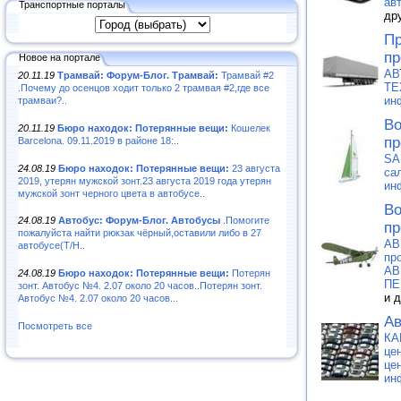
ав
Транспортные порталы
др
Пр
пр
Новое на портале
АВ
20.11.19
Трамвай: Форум-Блог. Трамвай:
Трамвай #2
ТЕ
.Почему до осенцов ходит только 2 трамвая #2,где все
ин
трамваи?..
Во
20.11.19
Бюро находок: Потерянные вещи:
Кошелек
пр
Barcelona. 09.11.2019 в районе 18:..
SA
24.08.19
Бюро находок: Потерянные вещи:
23 августа
са
2019, утерян мужской зонт.23 августа 2019 года утерян
ин
мужской зонт черного цвета в автобусе..
Во
24.08.19
Автобус: Форум-Блог. Автобусы
.Помогите
пр
пожалуйста найти рюкзак чёрный,оставили либо в 27
АВ
автобусе(Т/Н..
пр
АВ
24.08.19
Бюро находок: Потерянные вещи:
Потерян
ПЕ
зонт. Автобус №4. 2.07 около 20 часов..Потерян зонт.
и 
Автобус №4. 2.07 около 20 часов...
Ав
Посмотреть все
КА
це
це
ин