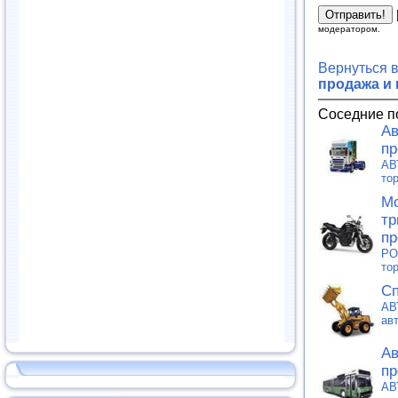
модератором.
Вернуться 
продажа и
Соседние п
Ав
пр
АВ
то
Мо
тр
пр
PO
то
Сп
АВ
ав
Ав
пр
АВ