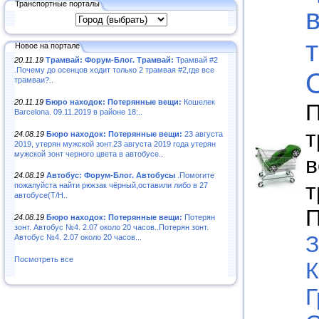
Транспортные порталы
Новое на портале
20.11.19
Трамвай: Форум-Блог. Трамвай:
Трамвай #2
.Почему до осенцов ходит только 2 трамвая #2,где все
трамваи?..
20.11.19
Бюро находок: Потерянные вещи:
Кошелек
П
Barcelona. 09.11.2019 в районе 18:..
т
24.08.19
Бюро находок: Потерянные вещи:
23 августа
2019, утерян мужской зонт.23 августа 2019 года утерян
мужской зонт черного цвета в автобусе..
в
24.08.19
Автобус: Форум-Блог. Автобусы
.Помогите
т
пожалуйста найти рюкзак чёрный,оставили либо в 27
автобусе(Т/Н..
П
24.08.19
Бюро находок: Потерянные вещи:
Потерян
зонт. Автобус №4. 2.07 около 20 часов..Потерян зонт.
З
Автобус №4. 2.07 около 20 часов...
Посмотреть все
К
Г