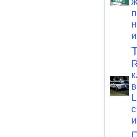
ж
п
н
R
к
в
L
с