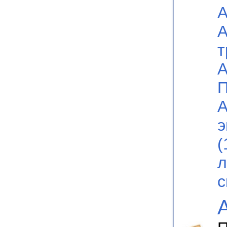
А
А
т
А
П
А
э
(
л
с