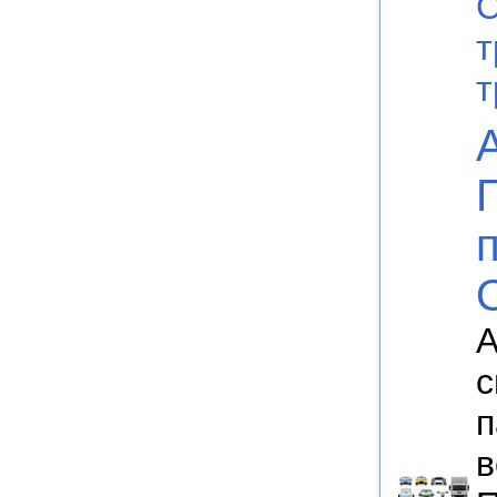
С
т
т
А
с
п
в