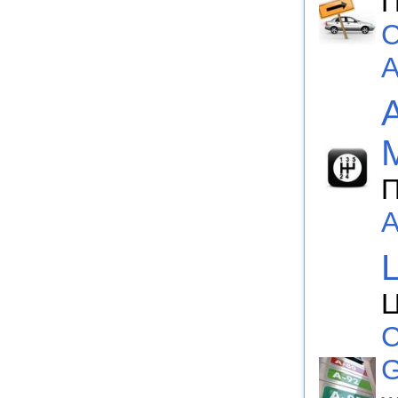
П
С
А
П
А
Ц
С
G