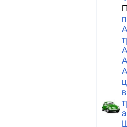
П
п
А
т
А
А
А
ц
в
т
а
Ш