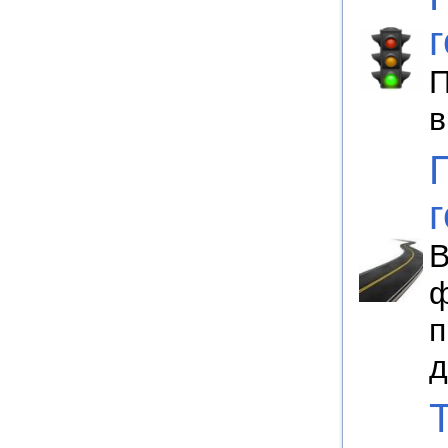
П
в
В
ф
п
д