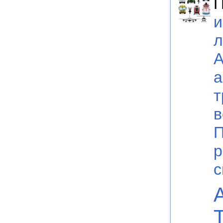
П
и
л
А
а
т
в
П
р
с