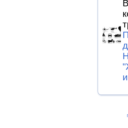
В
к
т
П
д
Н
"