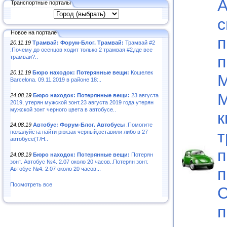
А
Транспортные порталы
с
Новое на портале
п
20.11.19
Трамвай: Форум-Блог. Трамвай:
Трамвай #2
.Почему до осенцов ходит только 2 трамвая #2,где все
п
трамваи?..
20.11.19
Бюро находок: Потерянные вещи:
Кошелек
М
Barcelona. 09.11.2019 в районе 18:..
М
24.08.19
Бюро находок: Потерянные вещи:
23 августа
2019, утерян мужской зонт.23 августа 2019 года утерян
мужской зонт черного цвета в автобусе..
к
24.08.19
Автобус: Форум-Блог. Автобусы
.Помогите
т
пожалуйста найти рюкзак чёрный,оставили либо в 27
автобусе(Т/Н..
п
24.08.19
Бюро находок: Потерянные вещи:
Потерян
зонт. Автобус №4. 2.07 около 20 часов..Потерян зонт.
п
Автобус №4. 2.07 около 20 часов...
Посмотреть все
С
п