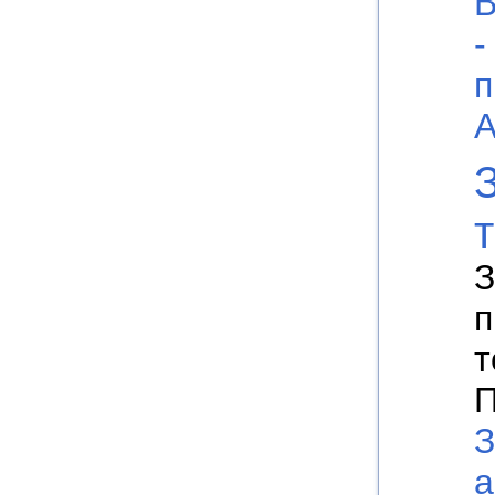
В
-
п
А
З
п
т
П
З
а