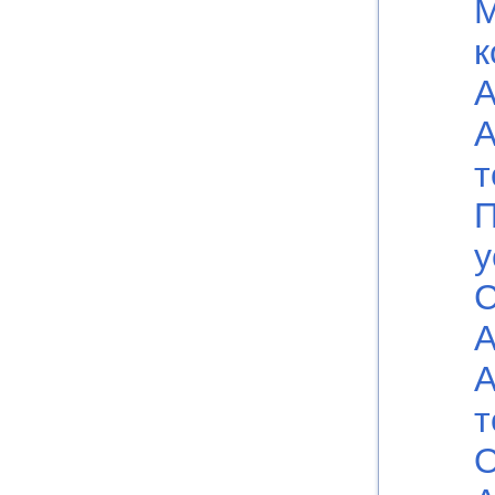
к
А
А
т
П
у
С
А
А
т
О