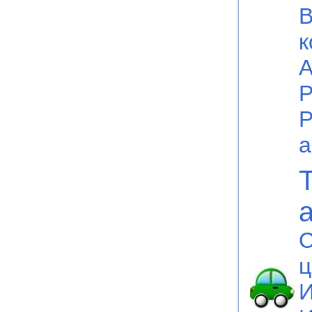
В
к
А
Р
Р
а
C
ц
И