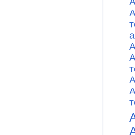
А
А
т
а
А
А
т
А
А
т