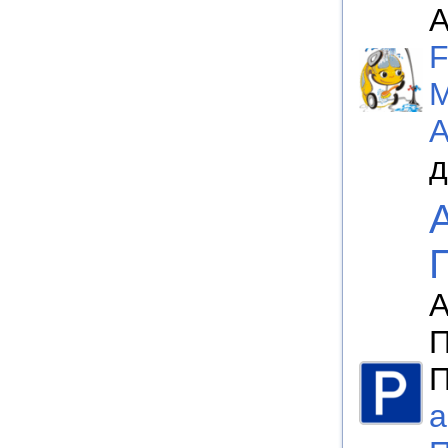
А
F
М
д
А
П
а