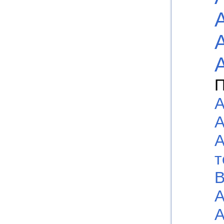
П
А
А
А
т
В
А
А