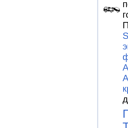
п
г
П
S
э
к
д