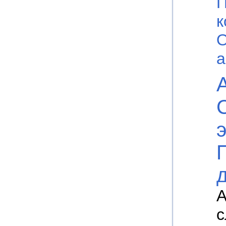
П
к
О
а
А
с