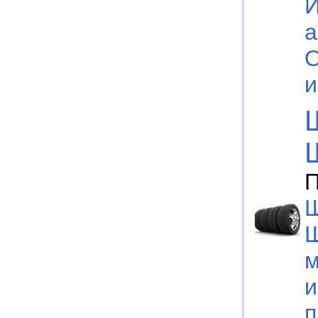
а
П
Ш
м
и
п