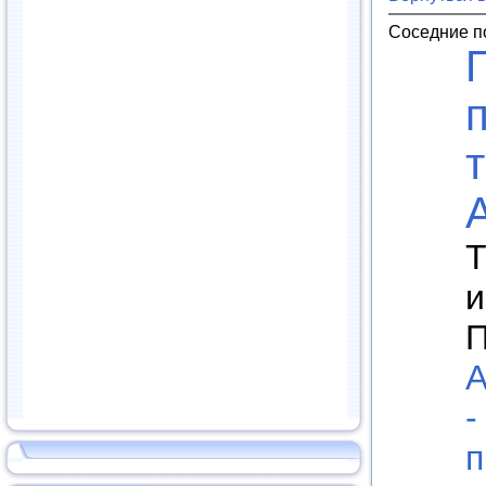
Соседние п
Т
и
П
А
-
п