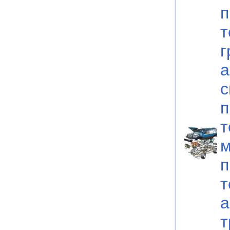
п
т
г
а
с
п
т
м
п
т
а
т