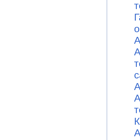
т
Г
о
А
А
т
с
А
А
т
К
А