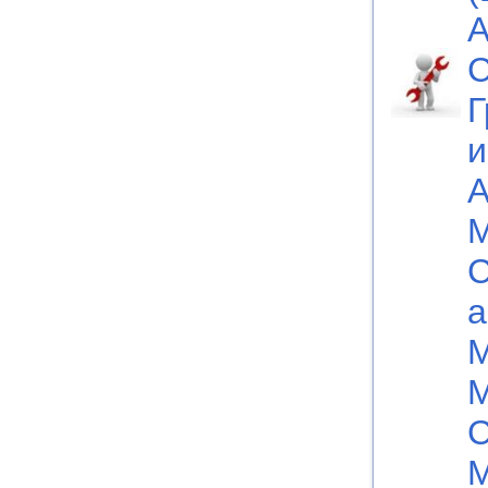
А
С
Г
и
А
М
С
а
М
М
С
М