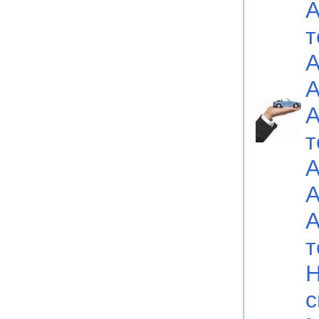
А
т
А
А
А
т
А
А
А
т
Н
с