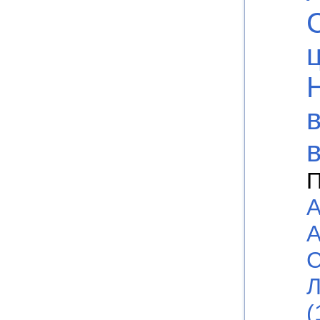
П
А
А
С
Л
(