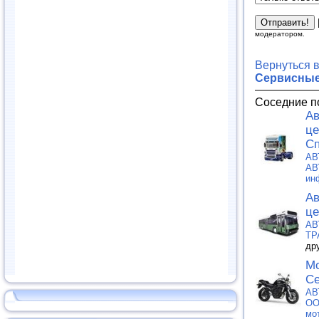
модератором.
Вернуться 
Сервисные
Соседние п
Ав
це
Сп
АВ
АВ
ин
Ав
це
АВ
ТР
др
Мо
Се
АВ
О
мо