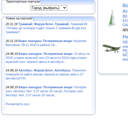
Транспортные порталы
Во
Аг
ВЕ
Новое на портале
КО
20.11.19
Трамвай: Форум-Блог. Трамвай:
Трамвай #2
О
.Почему до осенцов ходит только 2 трамвая #2,где все
др
трамваи?..
Ре
20.11.19
Бюро находок: Потерянные вещи:
Кошелек
АВ
Barcelona. 09.11.2019 в районе 18:..
ко
РЕ
24.08.19
Бюро находок: Потерянные вещи:
23 августа
МО
2019, утерян мужской зонт.23 августа 2019 года утерян
ин
мужской зонт черного цвета в автобусе..
24.08.19
Автобус: Форум-Блог. Автобусы
.Помогите
пожалуйста найти рюкзак чёрный,оставили либо в 27
автобусе(Т/Н..
24.08.19
Бюро находок: Потерянные вещи:
Потерян
зонт. Автобус №4. 2.07 около 20 часов..Потерян зонт.
Автобус №4. 2.07 около 20 часов...
Посмотреть все