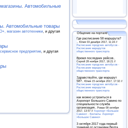
омагазины. Автомобильные
ны. Автомобильные товары
О+, магазин автотехники
, и другая
Общение на портале
Где расписание 58 маршрута?
..
Юлия 03 декабря 2017, 11:24 //
Расписание городских автобусов -
вары
Расписание маршрутов
сервисное предприятие
, и другая
общественного транспорта
Время последних рейсов..
Сергей 28 ноября 2017, 18:21 //
Расписание городских автобусов -
ары
Расписание маршрутов
общественного транспорта
Здравствуйте, где маршрут
58?..
Юлия 15 октября 2017, 17:32 //
Расписание городских автобусов -
Расписание маршрутов
общественного транспорта
как можно устроиться в
Аэропорт Большого Савино по
специальности служба
организация..
Роман 09 октября
2017, 13:57 //
Аэропорт «Большое
Савино» - Контакты. Аэропорт
«Большое Савино»
3 октября 2017 года первый
трамвай от остановки Велта