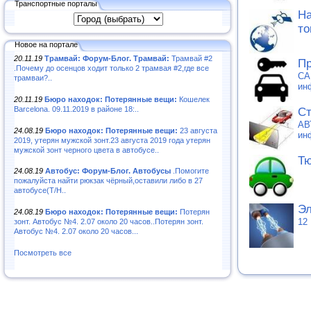
Транспортные порталы
На
то
Новое на портале
20.11.19
Трамвай: Форум-Блог. Трамвай:
Трамвай #2
Пр
.Почему до осенцов ходит только 2 трамвая #2,где все
CA
трамваи?..
ин
20.11.19
Бюро находок: Потерянные вещи:
Кошелек
Barcelona. 09.11.2019 в районе 18:..
Cт
АВ
24.08.19
Бюро находок: Потерянные вещи:
23 августа
ин
2019, утерян мужской зонт.23 августа 2019 года утерян
мужской зонт черного цвета в автобусе..
Тю
24.08.19
Автобус: Форум-Блог. Автобусы
.Помогите
пожалуйста найти рюкзак чёрный,оставили либо в 27
автобусе(Т/Н..
Эл
24.08.19
Бюро находок: Потерянные вещи:
Потерян
12
зонт. Автобус №4. 2.07 около 20 часов..Потерян зонт.
Автобус №4. 2.07 около 20 часов...
Посмотреть все