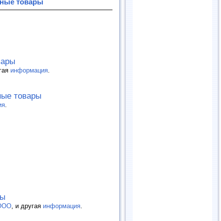
ьные товары
вары
угая
информация
.
ные товары
ия
.
ры
 ООО
, и другая
информация
.