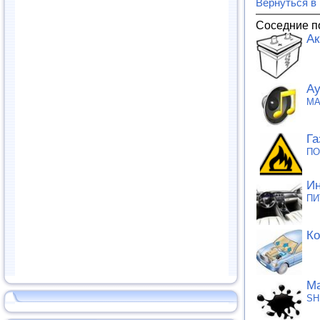
Вернуться в
Соседние п
Ак
Ау
MA
Га
ПО
Ин
ПИ
Ко
Ма
SH