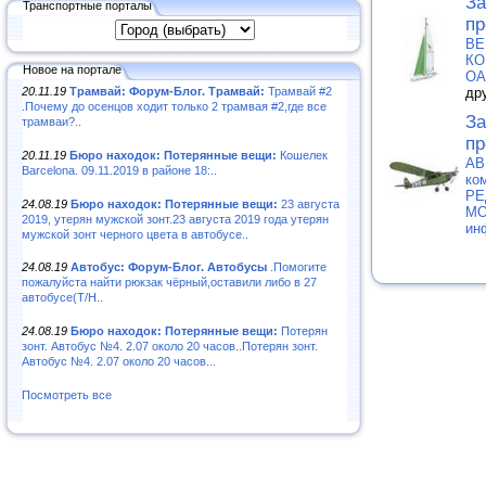
За
Транспортные порталы
пр
ВЕ
КО
Новое на портале
О
20.11.19
Трамвай: Форум-Блог. Трамвай:
Трамвай #2
др
.Почему до осенцов ходит только 2 трамвая #2,где все
За
трамваи?..
пр
20.11.19
Бюро находок: Потерянные вещи:
Кошелек
АВ
Barcelona. 09.11.2019 в районе 18:..
ко
РЕ
24.08.19
Бюро находок: Потерянные вещи:
23 августа
МО
2019, утерян мужской зонт.23 августа 2019 года утерян
ин
мужской зонт черного цвета в автобусе..
24.08.19
Автобус: Форум-Блог. Автобусы
.Помогите
пожалуйста найти рюкзак чёрный,оставили либо в 27
автобусе(Т/Н..
24.08.19
Бюро находок: Потерянные вещи:
Потерян
зонт. Автобус №4. 2.07 около 20 часов..Потерян зонт.
Автобус №4. 2.07 около 20 часов...
Посмотреть все