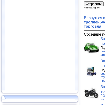
модератором.
Вернуться 
троллейбус
торговля
Соседние п
За
пр
По
роз
ав
За
сп
По
сп
гр
пр
За
то
PO
то