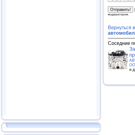
модератором.
Вернуться 
автомобиля
Соседние п
За
пр
АВ
О
и 