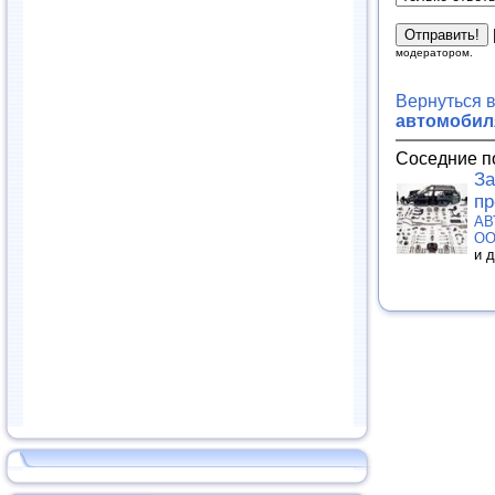
модератором.
Вернуться 
автомобиля
Соседние п
За
пр
АВ
О
и 