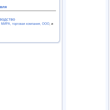
овля
зводство
ИРА, торговая компания, ООО
, и