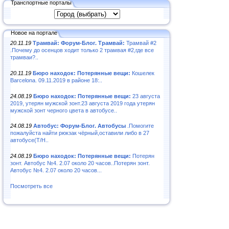
Транспортные порталы
Новое на портале
20.11.19
Трамвай: Форум-Блог. Трамвай:
Трамвай #2
.Почему до осенцов ходит только 2 трамвая #2,где все
трамваи?..
20.11.19
Бюро находок: Потерянные вещи:
Кошелек
Barcelona. 09.11.2019 в районе 18:..
24.08.19
Бюро находок: Потерянные вещи:
23 августа
2019, утерян мужской зонт.23 августа 2019 года утерян
мужской зонт черного цвета в автобусе..
24.08.19
Автобус: Форум-Блог. Автобусы
.Помогите
пожалуйста найти рюкзак чёрный,оставили либо в 27
автобусе(Т/Н..
24.08.19
Бюро находок: Потерянные вещи:
Потерян
зонт. Автобус №4. 2.07 около 20 часов..Потерян зонт.
Автобус №4. 2.07 около 20 часов...
Посмотреть все