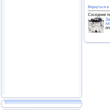
Вернуться в
Соседние п
За
АВ
др