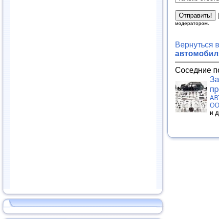
модератором.
Вернуться 
автомобиля
Соседние п
За
пр
АВ
О
и 