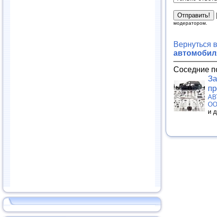
модератором.
Вернуться 
автомобиля
Соседние п
За
пр
АВ
О
и 