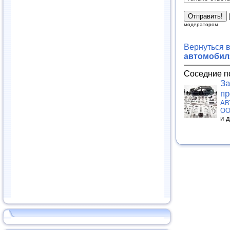
модератором.
Вернуться 
автомобиля
Соседние п
За
пр
АВ
О
и 