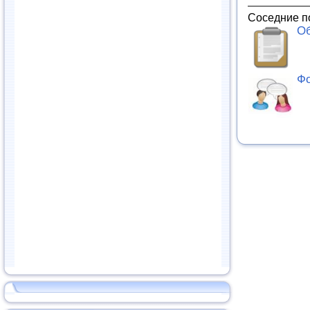
Соседние п
Об
Фо