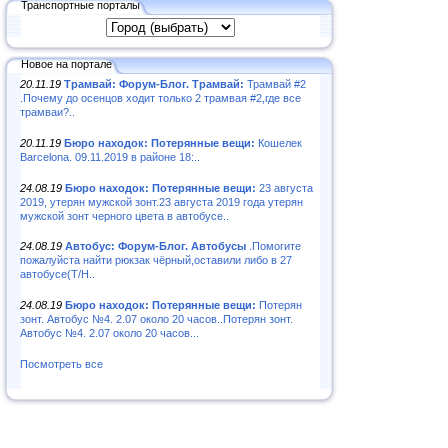
Транспортные порталы
Новое на портале
20.11.19
Трамвай: Форум-Блог. Трамвай:
Трамвай #2
.Почему до осенцов ходит только 2 трамвая #2,где все
трамваи?..
20.11.19
Бюро находок: Потерянные вещи:
Кошелек
Barcelona. 09.11.2019 в районе 18:..
24.08.19
Бюро находок: Потерянные вещи:
23 августа
2019, утерян мужской зонт.23 августа 2019 года утерян
мужской зонт черного цвета в автобусе..
24.08.19
Автобус: Форум-Блог. Автобусы
.Помогите
пожалуйста найти рюкзак чёрный,оставили либо в 27
автобусе(Т/Н..
24.08.19
Бюро находок: Потерянные вещи:
Потерян
зонт. Автобус №4. 2.07 около 20 часов..Потерян зонт.
Автобус №4. 2.07 около 20 часов...
Посмотреть все