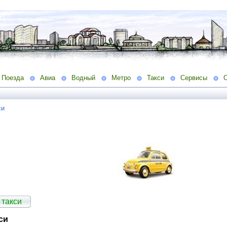
Поезда
Авиа
Водный
Метро
Такси
Сервисы
си
 такси
си