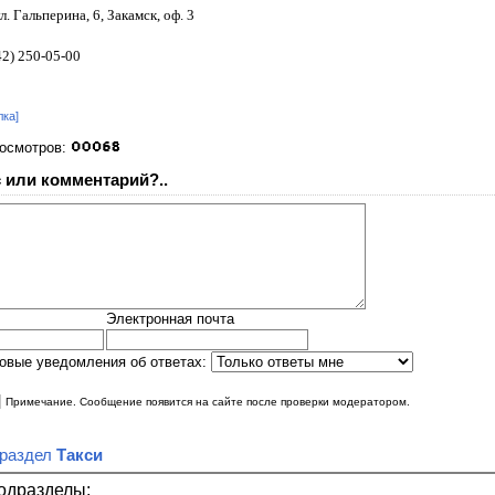
л. Гальперина, 6, Закамск, оф. 3
42) 250-05-00
лка]
росмотров:
 или комментарий?..
Электронная почта
овые уведомления об ответах:
|
Примечание. Сообщение появится на сайте после проверки модератором.
 раздел
Такси
одразделы: