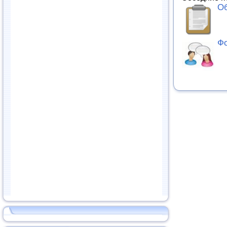
Об
Фо